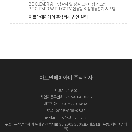
BE CLEVER AI 낙상감지 및 병실 모니터링 시스템
BE CLEVER WITH CCTV 연동형 이상행동감지 시스템
아트만에이아이 주식회사 법인 설립
아트만에이아이 주식회사
대표자 : 박철오
사업자등록번호 : 757-81-03645
대표전화 :
070-8229-6849
FAX : 0508-956-0832
E-Mail :
info@atman-ai.kr
주소 : 부산광역시 해운대구 센텀서로 30 2602,2603호-에스4호 (우동, 케이엔엔타
워)