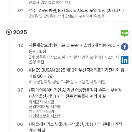
간호사 업무 효율 향상 기대
01
경주 굿모닝병원, Be Clever 시스템 도입 확정 (총 6세트)
3병동 및 6병동에 각각 3세트씩 구축하여 운영 중
2025
12
새롬재활요양병원, Be Clever 시스템 2개 병동 PoC(시험
운영) 확정
2개 병동을 대상으로 AI 기반 환자 안전 모니터링 시스템 시험
운영 추진
09
KIMES BUSAN 2025 제13회 부산국제의료기기전시회 참
가(9/26 ~ 28)
AI 낙상감지 및 병실 모니터링 시스템 전시 및 시연
07
(주)에이아이비젼인 AI 기반 이상행동감지 솔루션 부울경
(부산,울산,경남) 지역 전문 컨트롤사 계약 체결
화재탐지 시스템
산업재해예방 시스템
범죄예방 시스템
개인정보보호 시스템
06
(주)클레버러스 부울경(부산,울산,경남) 지역 판매 대리점
계약 체결